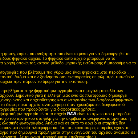
η φωτογραφία που ανεξάρτητα πιο είναι το μέσο για να δημιουργηθεί το
είδους ψηφιακό αρχείο. Το ψηφιακό αυτό αρχείο μπορούμε να το
α χρησιμοποιώντας κάποια μέθοδο ψηφιακής εκτύπωσης ή μπορούμε να το
.
φωτογραφίες που βλέπουμε πια γύρω μας είναι ψηφιακές ,στα περιοδικά ,
, παντού. Ακόμα και αν ξεκίνησαν σαν φωτογραφίες σε φιλμ πρίν τυπωθούν
αρχεία πριν πάρουν το δρόμο για την εκτύπωση.
 προβλήματα στην ψηφιακή φωτογραφία είναι η μεγάλη ποικιλία των
χουν. Σημαντικό γιατί η έλλειψη μιας ενιαίας πλατφόρμας δημιουργεί
,ανάγνωσης και αρχειοθέτησης και συνεργασίας των διαφόρων ψηφιακών
α διαφορετικά αρχεία είναι χρήσιμα όταν χρειαζόμαστε διαφορετικού
ογραφίες που προορίζονται για διαφορετικές χρήσεις.
 ψηφιακή φωτογραφία είναι το αρχείο
RAW
είναι το αρχείο που μπορούμε
οιχο του αρνητικού στο φιλμ για την ακρίβεια το ανεμφάνιστο αρνητικό ή
 κλασικής φωτογραφίας. Ακόμα και σε αυτό το αρχείο οι εταιρείες δεν
σουν μια ενιαία πλατφόρμα και έτσι οι περισσότερες εταιρείες έχουν το
ράγμα που δημιουργεί προβλήματα στην ανάγνωση του αρχείου ανάμεσα σε
ολογιστή , λειτουργικά ,προγράμματα επεξεργασίας ).