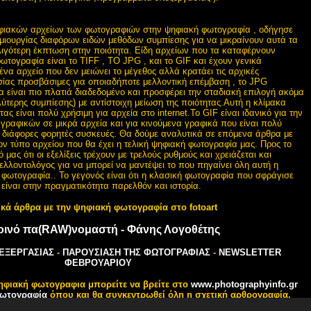
φιακών αρχείων των φωτογραφιών στην ψηφιακή φωτογραφία , οδήγησε
μιουργίας διαφόρων ειδών μεθόδων συμπίεσης για να μικραίνουν αυτά τα
λιγότερη έκπτωση στην ποιότητα. Είδη αρχείων που τα καταφέρνουν
ωτογραφία είναι το TIFF , TO JPG , και το GIF και έχουν γενικά
 ένα αρχείο που δεν μειώνει το μέγεθος αλλά κρατάει τις αρχικές
σίας προσβάσιμες για οποιαδήποτε μελλοντική επέμβαση , το JPG
ία είναι πιο πλατιά διαδεδομένο και προσφέρει την σταδιακή επιλογή ακόμα
ύτερης συμπίεσης) με αντίστοιχη μείωση της ποιότητας.Αυτή η κλίμακα
ας είναι πολύ χρήσιμη για αρχεία στο internet.Το GIF είναι ιδανικό για την
γραφικών σε μικρά αρχεία και για κινούμενα γραφικά που είναι πολύ
σε διάφορες φορητές συσκευές. Θα δούμε αναλυτικά σε επόμενα άρθρα με
τον τύπο αρχείου που θα έχει η τελική ψηφιακή φωτογραφία μας. Προς το
μας ότι οι εξελίξεις τρέχουν με τρελούς ρυθμούς και χρειάζεται και
μελλοντολόγος για να μπορεί να μαντέψει το που πηγαίνει όλη αυτή η
φωτογραφία.. Το γεγονός είναι ότι η κλασική φωτογραφία που σφράγισε
 είναι στην πραγματικότητα παρελθόν και ιστορία.
ικά άρθρα με την ψηφιακή φωτογραφία στο fotoart
οινό πα(RAW)νομαστή - Φάνης Λογοθέτης
ΕΞΕΡΓΑΣΙΑΣ
-
ΠΑΡΟΥΣΙΑΣΗ ΤΗΣ ΦΩΤΟΓΡΑΦΙΑΣ
-
NEWSLETTER
ΦΕΒΡΟΥΑΡΙΟΥ
ηφιακή φωτογραφια μπορείτε να βρείτε στο
www.photographyinfo.gr
ωτογραφία
όπου και θα συγκεντρωθεί όλη η σχετική αρθρογραφία.
FOTOART - ΦΩΤΟΓΡΑΦΙΑ © 2001-2014 FOTOART ALL RIGHTS RESERVE