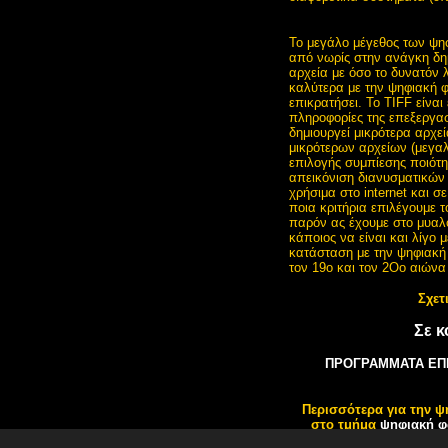
Το μεγάλο μέγεθος των ψη
από νωρίς στην ανάγκη δη
αρχεία με όσο το δυνατόν 
καλύτερα με την ψηφιακή φ
επικρατήσει. Το TIFF είναι
πληροφορίες της επεξεργα
δημιουργεί μικρότερα αρχε
μικρότερων αρχείων (μεγαλ
επιλογής συμπίεσης ποιότητ
απεικόνιση διανυσματικών 
χρήσιμα στο internet και 
ποια κριτήρια επιλέγουμε 
παρόν ας έχουμε στο μυαλό 
κάποιος να είναι και λίγο 
κατάσταση με την ψηφιακή 
τον 19ο και τον 2Οο αιώνα
Σχετ
Σε κ
ΠΡΟΓΡΑΜΜΑΤΑ ΕΠ
Περισσότερα για την ψ
στο τμήμα
ψηφιακή φ